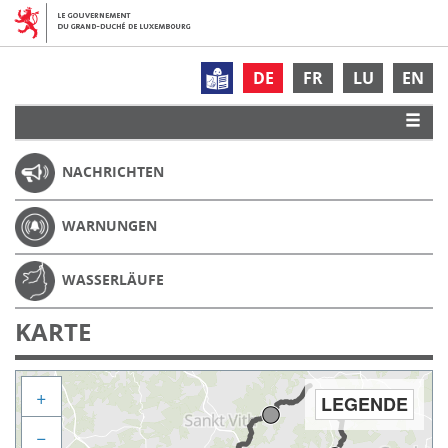
DE
FR
LU
EN
NACHRICHTEN
WARNUNGEN
WASSERLÄUFE
KARTE
+
LEGENDE
−