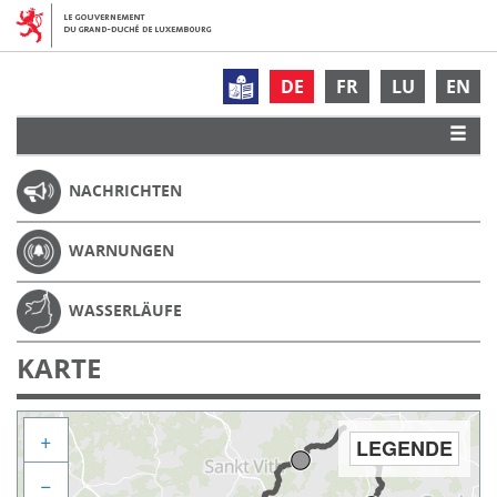
DE
FR
LU
EN
NACHRICHTEN
WARNUNGEN
WASSERLÄUFE
KARTE
+
LEGENDE
−