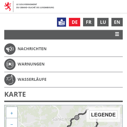
DE
FR
LU
EN
NACHRICHTEN
WARNUNGEN
WASSERLÄUFE
KARTE
+
LEGENDE
−