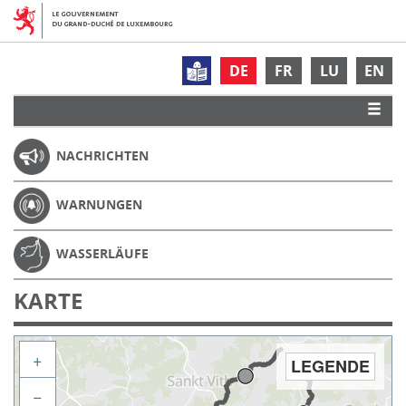
DE
FR
LU
EN
NACHRICHTEN
WARNUNGEN
WASSERLÄUFE
KARTE
+
LEGENDE
−