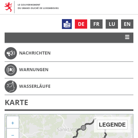
DE
FR
LU
EN
NACHRICHTEN
WARNUNGEN
WASSERLÄUFE
KARTE
+
LEGENDE
−