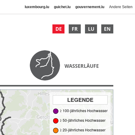
luxembourg.lu
guichet.lu
gouvernement.lu
Andere Seiten
DE
FR
LU
EN
WASSERLÄUFE
LEGENDE
≥ 100-jährliches Hochwasser
≥ 50-jährliches Hochwasser
≥ 20-jährliches Hochwasser