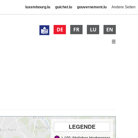
luxembourg.lu
guichet.lu
gouvernement.lu
Andere Seiten
DE
FR
LU
EN
LEGENDE
≥ 100-jährliches Hochwasser