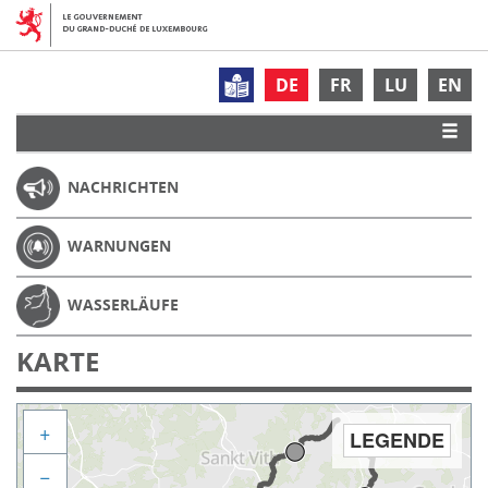
DE
FR
LU
EN
NACHRICHTEN
WARNUNGEN
WASSERLÄUFE
KARTE
+
LEGENDE
−