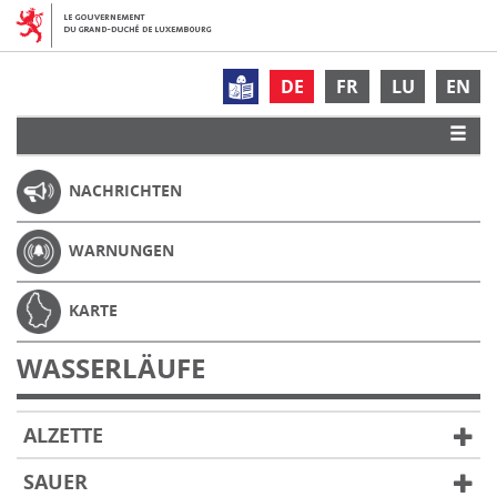
DE
FR
LU
EN
NACHRICHTEN
WARNUNGEN
KARTE
WASSERLÄUFE
ALZETTE
SAUER