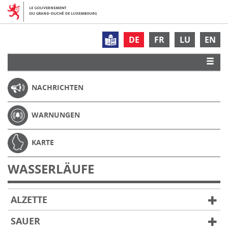
DE
FR
LU
EN
NACHRICHTEN
WARNUNGEN
KARTE
WASSERLÄUFE
ALZETTE
SAUER