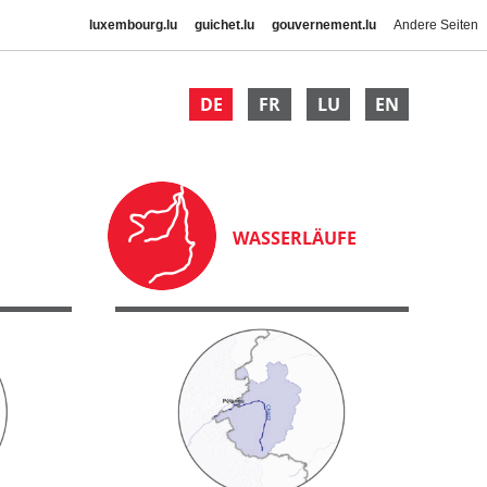
luxembourg.lu
guichet.lu
gouvernement.lu
Andere Seiten
DE
FR
LU
EN
WASSERLÄUFE