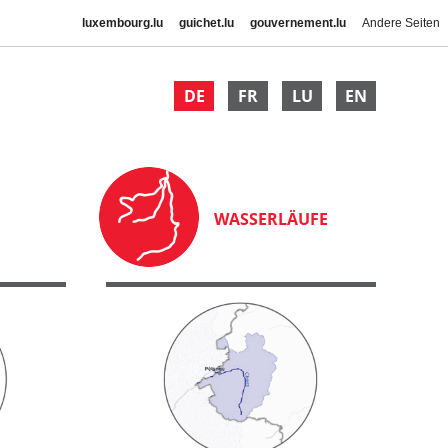
luxembourg.lu
guichet.lu
gouvernement.lu
Andere Seiten
DE
FR
LU
EN
WASSERLÄUFE