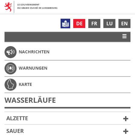
DE
FR
LU
EN
NACHRICHTEN
WARNUNGEN
KARTE
WASSERLÄUFE
ALZETTE
SAUER