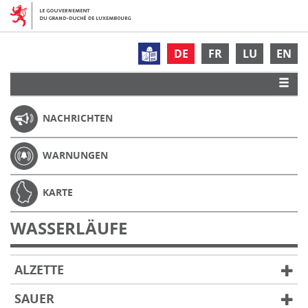
DE
FR
LU
EN
NACHRICHTEN
WARNUNGEN
KARTE
WASSERLÄUFE
ALZETTE
SAUER