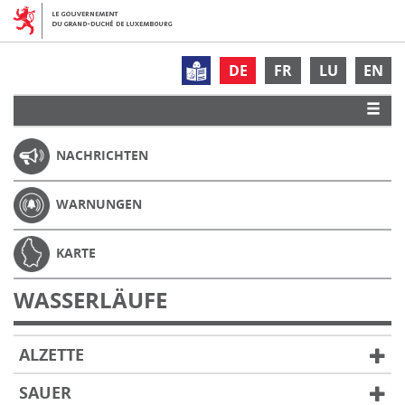
DE
FR
LU
EN
NACHRICHTEN
WARNUNGEN
KARTE
WASSERLÄUFE
ALZETTE
SAUER