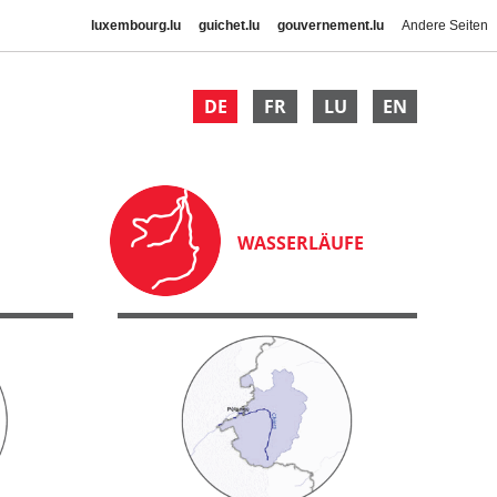
luxembourg.lu
guichet.lu
gouvernement.lu
Andere Seiten
DE
FR
LU
EN
WASSERLÄUFE