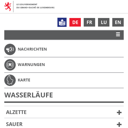
DE
FR
LU
EN
NACHRICHTEN
WARNUNGEN
KARTE
WASSERLÄUFE
ALZETTE
SAUER