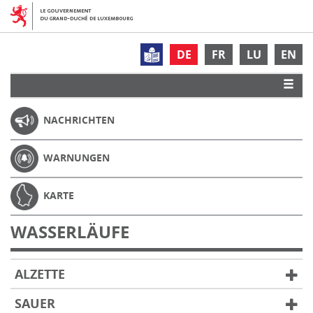
DE
FR
LU
EN
NACHRICHTEN
WARNUNGEN
KARTE
WASSERLÄUFE
ALZETTE
SAUER