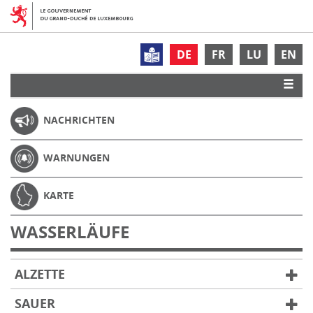
DE
FR
LU
EN
NACHRICHTEN
WARNUNGEN
KARTE
WASSERLÄUFE
ALZETTE
SAUER