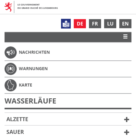
DE
FR
LU
EN
NACHRICHTEN
WARNUNGEN
KARTE
WASSERLÄUFE
ALZETTE
SAUER