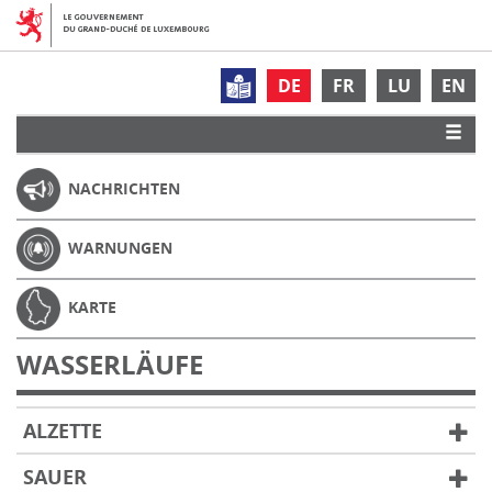
DE
FR
LU
EN
NACHRICHTEN
WARNUNGEN
KARTE
WASSERLÄUFE
ALZETTE
SAUER