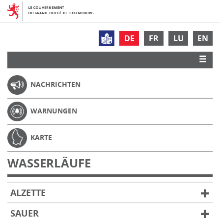
DE
FR
LU
EN
NACHRICHTEN
WARNUNGEN
KARTE
WASSERLÄUFE
ALZETTE
SAUER