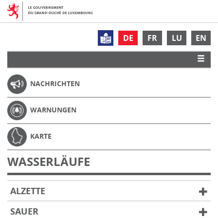
DE
FR
LU
EN
NACHRICHTEN
WARNUNGEN
KARTE
WASSERLÄUFE
ALZETTE
SAUER