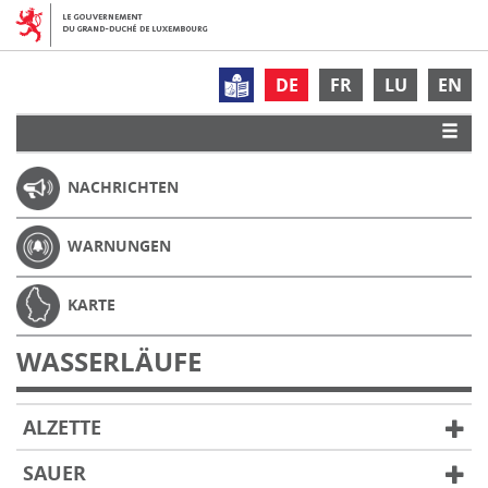
DE
FR
LU
EN
NACHRICHTEN
WARNUNGEN
KARTE
WASSERLÄUFE
ALZETTE
SAUER