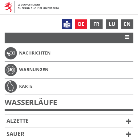
DE
FR
LU
EN
NACHRICHTEN
WARNUNGEN
KARTE
WASSERLÄUFE
ALZETTE
SAUER