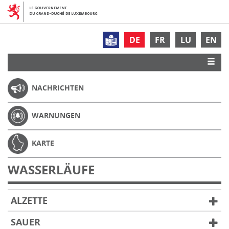
DE
FR
LU
EN
NACHRICHTEN
WARNUNGEN
KARTE
WASSERLÄUFE
ALZETTE
SAUER