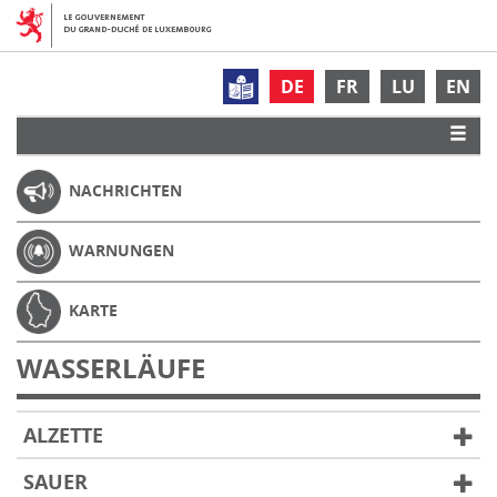
DE
FR
LU
EN
NACHRICHTEN
WARNUNGEN
KARTE
WASSERLÄUFE
ALZETTE
SAUER