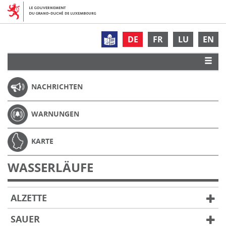
DE
FR
LU
EN
NACHRICHTEN
WARNUNGEN
KARTE
WASSERLÄUFE
ALZETTE
SAUER