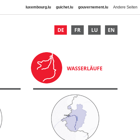
luxembourg.lu
guichet.lu
gouvernement.lu
Andere Seiten
DE
FR
LU
EN
WASSERLÄUFE