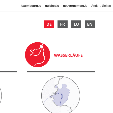
luxembourg.lu
guichet.lu
gouvernement.lu
Andere Seiten
DE
FR
LU
EN
WASSERLÄUFE