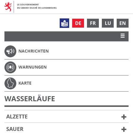
DE
FR
LU
EN
NACHRICHTEN
WARNUNGEN
KARTE
WASSERLÄUFE
ALZETTE
SAUER