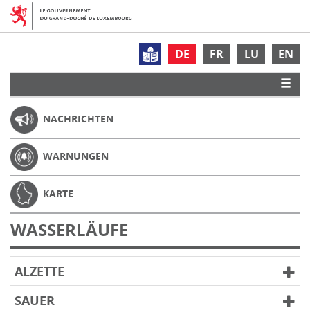
DE
FR
LU
EN
NACHRICHTEN
WARNUNGEN
KARTE
WASSERLÄUFE
ALZETTE
SAUER