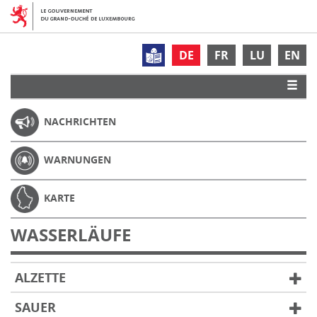
DE
FR
LU
EN
NACHRICHTEN
WARNUNGEN
KARTE
WASSERLÄUFE
ALZETTE
SAUER