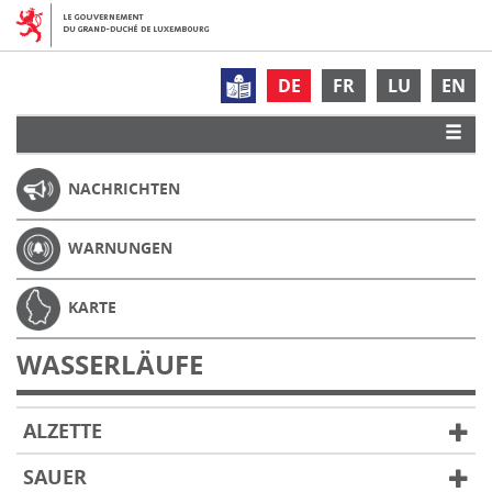
DE
FR
LU
EN
NACHRICHTEN
WARNUNGEN
KARTE
WASSERLÄUFE
ALZETTE
SAUER