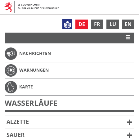
DE
FR
LU
EN
NACHRICHTEN
WARNUNGEN
KARTE
WASSERLÄUFE
ALZETTE
SAUER