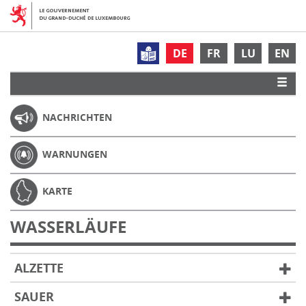
DE
FR
LU
EN
NACHRICHTEN
WARNUNGEN
KARTE
WASSERLÄUFE
ALZETTE
SAUER