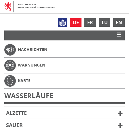
DE
FR
LU
EN
NACHRICHTEN
WARNUNGEN
KARTE
WASSERLÄUFE
ALZETTE
SAUER