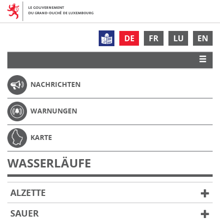
DE
FR
LU
EN
NACHRICHTEN
WARNUNGEN
KARTE
WASSERLÄUFE
ALZETTE
SAUER