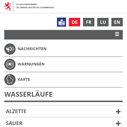
DE
FR
LU
EN
NACHRICHTEN
WARNUNGEN
KARTE
WASSERLÄUFE
ALZETTE
SAUER