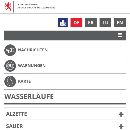
DE
FR
LU
EN
NACHRICHTEN
WARNUNGEN
KARTE
WASSERLÄUFE
ALZETTE
SAUER