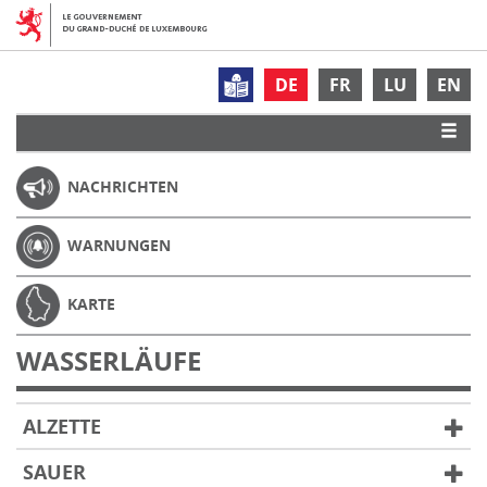
DE
FR
LU
EN
NACHRICHTEN
WARNUNGEN
KARTE
WASSERLÄUFE
ALZETTE
SAUER