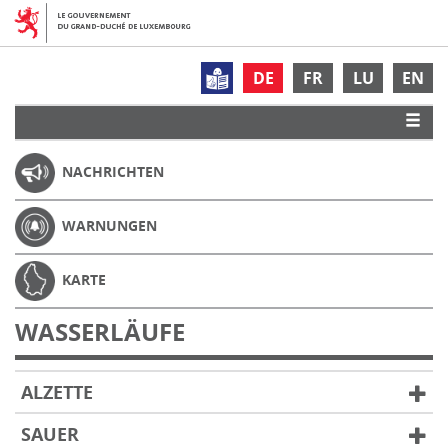
DE
FR
LU
EN
NACHRICHTEN
WARNUNGEN
KARTE
WASSERLÄUFE
ALZETTE
SAUER