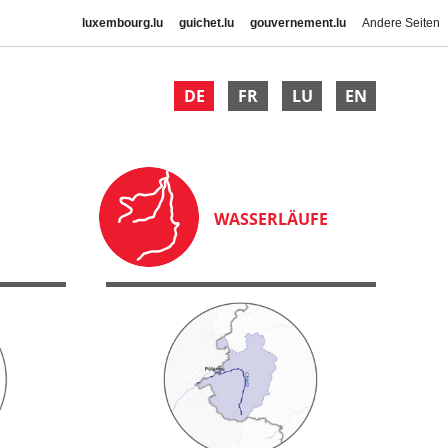
luxembourg.lu
guichet.lu
gouvernement.lu
Andere Seiten
DE
FR
LU
EN
WASSERLÄUFE