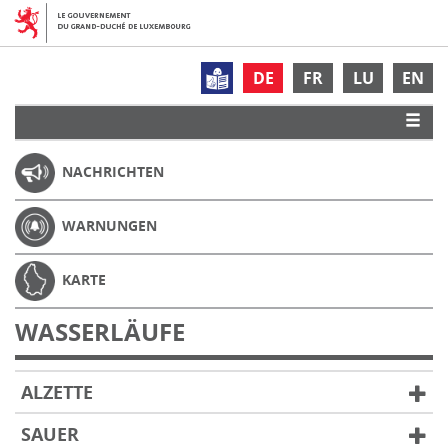
DE
FR
LU
EN
NACHRICHTEN
WARNUNGEN
KARTE
WASSERLÄUFE
ALZETTE
SAUER