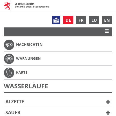
DE
FR
LU
EN
NACHRICHTEN
WARNUNGEN
KARTE
WASSERLÄUFE
ALZETTE
SAUER