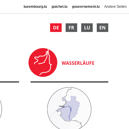
luxembourg.lu
guichet.lu
gouvernement.lu
Andere Seiten
DE
FR
LU
EN
WASSERLÄUFE