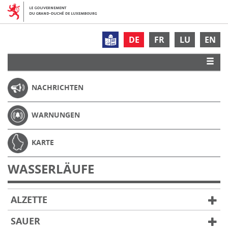
DE
FR
LU
EN
NACHRICHTEN
WARNUNGEN
KARTE
WASSERLÄUFE
ALZETTE
SAUER