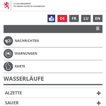
DE
FR
LU
EN
NACHRICHTEN
WARNUNGEN
KARTE
WASSERLÄUFE
ALZETTE
SAUER