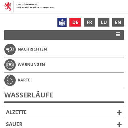
DE
FR
LU
EN
NACHRICHTEN
WARNUNGEN
KARTE
WASSERLÄUFE
ALZETTE
SAUER