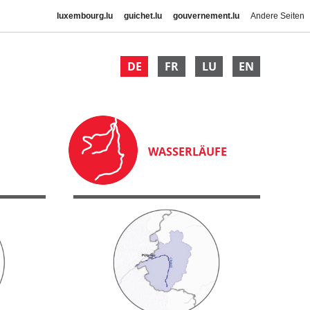
luxembourg.lu
guichet.lu
gouvernement.lu
Andere Seiten
DE
FR
LU
EN
WASSERLÄUFE